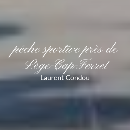
pêche sportive près de
Lège-Cap-Ferret
Laurent Condou