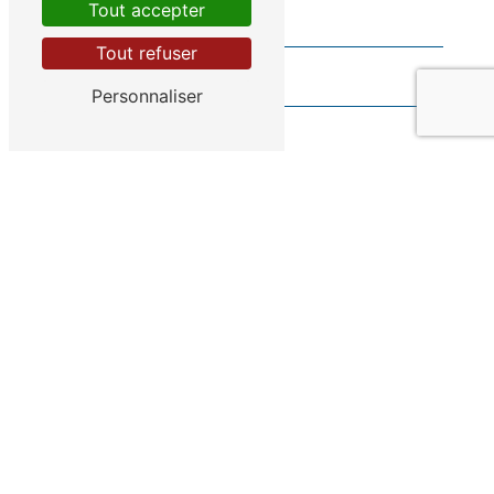
Tout accepter
Tout refuser
Personnaliser
Vous n'êtes pas un robot, veuillez répondre à
cette question : combien font neuf plus dix ?